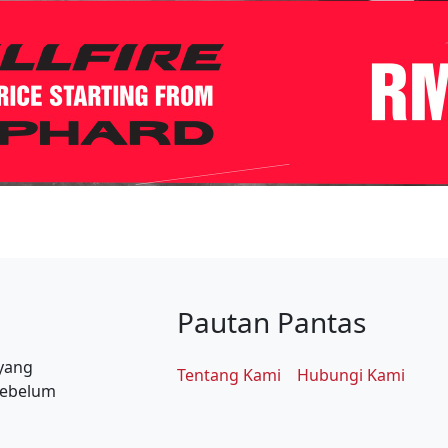
Pautan Pantas
 yang
Tentang Kami
Hubungi Kami
sebelum