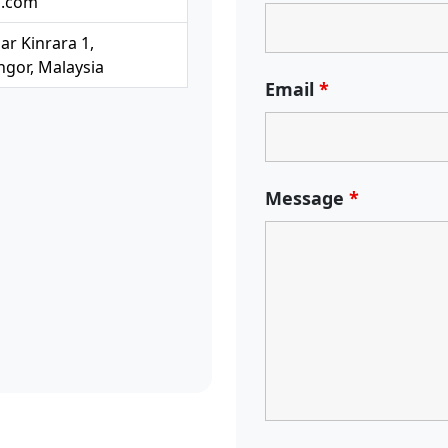
l.com
ar Kinrara 1,
gor, Malaysia
Email
*
Message
*