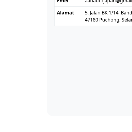
Emel
aahautojapan@gmai
Alamat
5, Jalan BK 1/14, Band
47180 Puchong, Selan